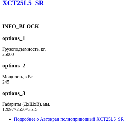
XCT25L5_SR
INFO_BLOCK
options_1
Грузоподъемность, кг.
25000
options_2
Мощность, кВт
245
options_3
Габариты (ДхШхВ), мм.
12097×2550×3515
Подробнее
о Автокран полноприводный XCT25L5_SR