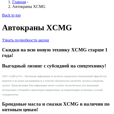
Главная
›
Автокраны XCMG
Back to top
Автокраны XCMG
Узнать подробности акции
Скидки на всю новую технику XCMG старше 1
года!
Выгодный лизинг с субсидией на спецтехнику!
ООО «СюйГун Ру». Настоящая информация не является юридически обязывающей офертой или
акцептом и не может рассматриваться в качестве обязательства заключить договор (совершать
сделку). Представленная Вам информация может служить исключительно для проведения
последующих уточнений и переговоров направленных на конкретизацию возможных условий
сотрудничества.
Брендовые масла и смазки XCMG в наличии по
оптовым ценам!