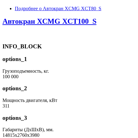
Подробнее
о Автокран XCMG XCT80_S
Автокран XCMG XCT100_S
INFO_BLOCK
options_1
Грузоподъемность, кг.
100 000
options_2
Мощность двигателя, кВт
311
options_3
Габариты (ДхШхВ), мм.
14815x2760x3980