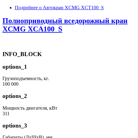
Подробнее
о Автокран XCMG XCT100_S
Полноприводный вседорожный кран
XCMG XCA100_S
INFO_BLOCK
options_1
Грузоподъемность, кг.
100 000
options_2
Мощность двигателя, кВт
311
options_3
Габариты (ДхШхВ), мм.