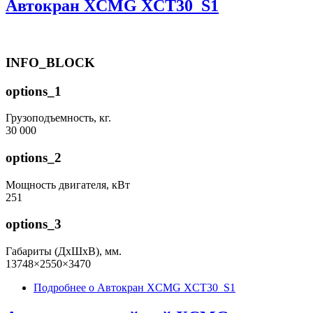
Автокран XCMG XCT30_S1
INFO_BLOCK
options_1
Грузоподъемность, кг.
30 000
options_2
Мощность двигателя, кВт
251
options_3
Габариты (ДхШхВ), мм.
13748×2550×3470
Подробнее
о Автокран XCMG XCT30_S1