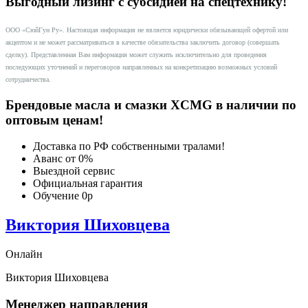
Выгодный лизинг с субсидией на спецтехнику!
ООО «СюйГун Ру». Настоящая информация не является юридически обязывающей офертой или
акцептом и не может рассматриваться в качестве обязательства заключить договор (совершать
сделку). Представленная Вам информация может служить исключительно для проведения
последующих уточнений и переговоров направленных на конкретизацию возможных условий
сотрудничества.
Брендовые масла и смазки XCMG в наличии по
оптовым ценам!
Доставка по РФ собственными тралами!
Аванс от 0%
Выездной сервис
Официальная гарантия
Обучение 0р
Виктория Шиховцева
Онлайн
Виктория Шиховцева
Менеджер направления