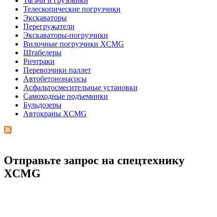
Тягачи и грузовики
Телескопические погрузчики
Экскаваторы
Перегружатели
Экскаваторы-погрузчики
Вилочные погрузчики XCMG
Штабелеры
Ричтраки
Перевозчики паллет
Автобетононасосы
Асфальтосмесительные установки
Самоходные подъемники
Бульдозеры
Автокраны XCMG
Отправьте запрос на спецтехнику
XCMG