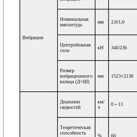
Номинальная
мм
2,0/1,0
амплитуда
Вибрация
Центробежная
кН
340/236
сила
Размер
вибрационного
мм
1523×2130
вальца (Д×Ш)
Диапазон
км/
0～11
скоростей
ч
Tеоретическая
способность
%
60