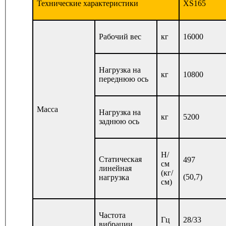
Технические характеристики
XS165
Рабочий вес
кг
16000
Нагрузка на
кг
10800
переднюю ось
Масса
Нагрузка на
кг
5200
заднюю ось
Н/
Статическая
497
см
линейная
(кг/
(50,7)
нагрузка
см)
Частота
Гц
28/33
вибрации