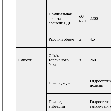
Номинальная
об/
частота
2200
мин
вращения ДВС
Рабочий объём
л
4,5
Объём
Емкости
топливного
л
260
бака
Гидростати
Привод хода
полный
Привод
Гидростати
вибрации
замкнутый 