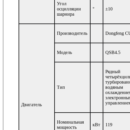
Угол
осцилляции
°
±10
шарнира
Производитель
Dongfeng 
Модель
QSB4.5
Рядный
четырёхцил
турбирован
Tип
водяным
охлаждение
электронны
управление
Двигатель
Номинальная
кВт
119
мощность