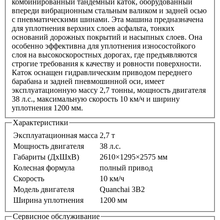
комбинированный тандемный каток, оборудованный
впереди вибрационным стальным валиком и задней осью
с пневматическими шинами. Эта машина предназначена
для уплотнения верхних слоев асфальта, тонких
оснований дорожных покрытий и насыпных слоев. Она
особенно эффективна для уплотнения износостойкого
слоя на высокоскоростных дорогах, где предъявляются
строгие требования к качеству и ровности поверхности.
Каток оснащен гидравлическим приводом переднего
барабана и задней пневмошинной оси, имеет
эксплуатационную массу 2,7 тонны, мощность двигателя
38 л.с., максимальную скорость 10 км/ч и ширину
уплотнения 1200 мм.
Характеристики
Эксплуатационная масса
2,7 т
Мощность двигателя
38 л.с.
Габариты (ДхШхВ)
2610×1295×2575 мм
Колесная формула
полный привод
Скорость
10 км/ч
Модель двигателя
Quanchai 3B2
Ширина уплотнения
1200 мм
Сервисное обслуживание